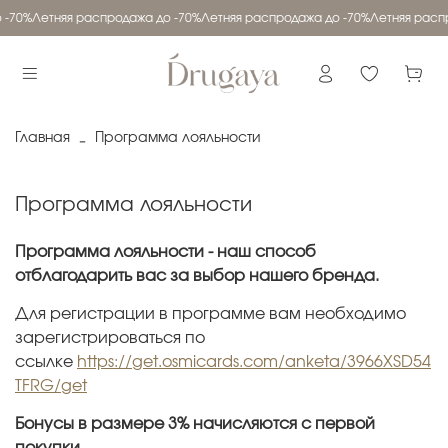
 -70%
Летняя распродажа до -70%
Летняя распродажа до -70%
Летняя распр
Главная
Программа лояльности
Программа лояльности
Программа лояльности - наш способ
отблагодарить вас за выбор нашего бренда.
Для регистрации в программе вам необходимо
зарегистрироваться по
ссылке
https://get.osmicards.com/anketa/3966XSD54
TFRG/get
Бонусы в размере 3% начисляются с первой
покупки.