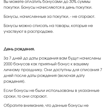
Вы можете оплатить бонусами до 30% суммы
покупки. Бонусы начисляются в день покупки.
Бонусы, начисленные за покупки, - не сгорают.
Бонусы можно списать на товары, которые не
участвуют в распродаже.
День рождения.
За 7 дней до даты рождения вам будут начислены
2000 бонусов как приятный бонус к вашему
личному празднику. Они доступны для списания 7
дней после даты рождения (включая дату
рождения).
Если бонусы не были использованы в указанные
сроки, то они сгорают.
Обратите внимание, что данные бонусы не