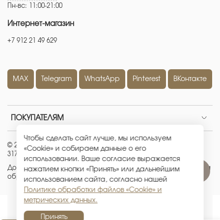
Пн-вс: 11:00-21:00
Интернет-магазин
+7 912 21 49 629
MAX
Telegram
WhatsApp
Pinterest
ВКонтакте
ПОКУПАТЕЛЯМ
Чтобы сделать сайт лучше, мы используем
© 2026 ИП Кравченко Евгения Александровна
|
ОГРНИП:
«Cookie» и собираем данные о его
317665800226442
|
ИНН: 667100512881
использовании. Ваше согласие выражается
Договор-оферта
|
Политика конфиденциальности
|
Политика
нажатием кнопки «Принять» или дальнейшим
обработки файлов «Cookie» и метрических данных
использованием сайта, согласно нашей
Политике обработки файлов «Cookie» и
метрических данных.
Принять