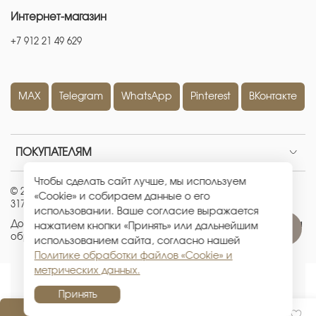
Интернет-магазин
+7 912 21 49 629
MAX
Telegram
WhatsApp
Pinterest
ВКонтакте
ПОКУПАТЕЛЯМ
Чтобы сделать сайт лучше, мы используем
© 2026 ИП Кравченко Евгения Александровна
|
ОГРНИП:
«Cookie» и собираем данные о его
317665800226442
|
ИНН: 667100512881
использовании. Ваше согласие выражается
Договор-оферта
|
Политика конфиденциальности
|
Политика
нажатием кнопки «Принять» или дальнейшим
обработки файлов «Cookie» и метрических данных
использованием сайта, согласно нашей
Политике обработки файлов «Cookie» и
метрических данных.
Принять
Уведомить о наличии