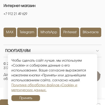
Интернет-магазин
+7 912 21 49 629
MAX
Telegram
WhatsApp
Pinterest
ВКонтакте
ПОКУПАТЕЛЯМ
Чтобы сделать сайт лучше, мы используем
© 2026 ИП Кравченко Евгения Александровна
|
ОГРНИП:
«Cookie» и собираем данные о его
317665800226442
|
ИНН: 667100512881
использовании. Ваше согласие выражается
Договор-оферта
|
Политика конфиденциальности
|
Политика
нажатием кнопки «Принять» или дальнейшим
обработки файлов «Cookie» и метрических данных
использованием сайта, согласно нашей
Политике обработки файлов «Cookie» и
метрических данных.
Принять
В корзину