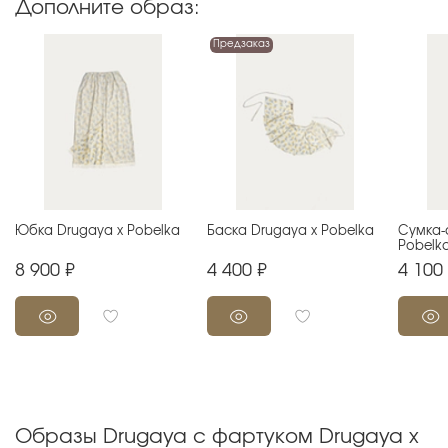
Дополните образ:
Предзаказ
Юбка Drugaya x Pobelka
Баска Drugaya х Pobelka
Сумка-
Pobelk
8 900 ₽
4 400 ₽
4 100
Образы Drugaya с фартуком Drugaya x