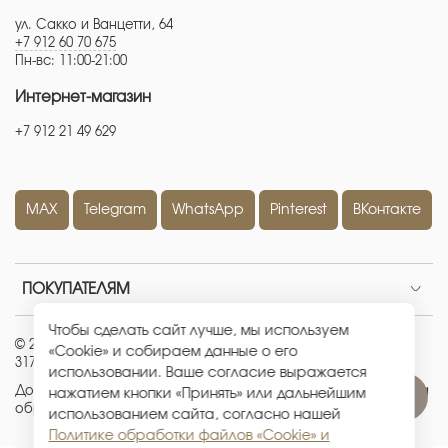
ул. Сакко и Ванцетти, 64
+7 912 60 70 675
Пн-вс: 11:00-21:00
Интернет-магазин
+7 912 21 49 629
MAX
Telegram
WhatsApp
Pinterest
ВКонтакте
ПОКУПАТЕЛЯМ
Чтобы сделать сайт лучше, мы используем
© 2026 ИП Кравченко Евгения Александровна
|
ОГРНИП:
«Cookie» и собираем данные о его
317665800226442
|
ИНН: 667100512881
использовании. Ваше согласие выражается
Договор-оферта
|
Политика конфиденциальности
|
Политика
нажатием кнопки «Принять» или дальнейшим
обработки файлов «Cookie» и метрических данных
использованием сайта, согласно нашей
Политике обработки файлов «Cookie» и