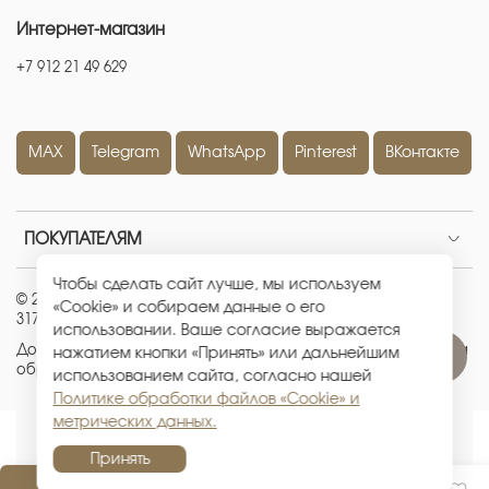
Интернет-магазин
+7 912 21 49 629
MAX
Telegram
WhatsApp
Pinterest
ВКонтакте
ПОКУПАТЕЛЯМ
Чтобы сделать сайт лучше, мы используем
© 2026 ИП Кравченко Евгения Александровна
|
ОГРНИП:
«Cookie» и собираем данные о его
317665800226442
|
ИНН: 667100512881
использовании. Ваше согласие выражается
Договор-оферта
|
Политика конфиденциальности
|
Политика
нажатием кнопки «Принять» или дальнейшим
обработки файлов «Cookie» и метрических данных
использованием сайта, согласно нашей
Политике обработки файлов «Cookie» и
метрических данных.
Принять