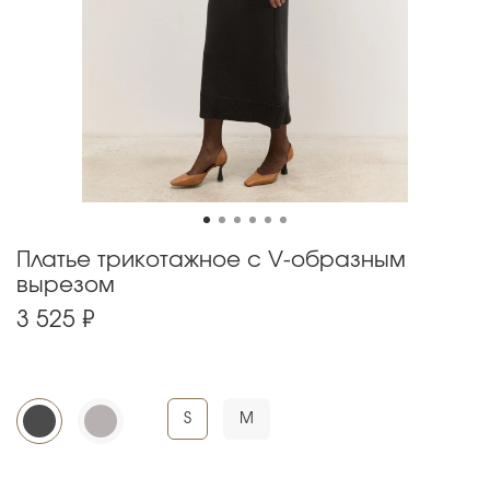
Платье трикотажное с V-образным
вырезом
3 525 ₽
S
M