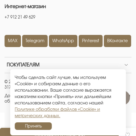
Интернет-магазин
+7 912 21 49 629
MAX
Telegram
WhatsApp
Pinterest
ВКонтакте
ПОКУПАТЕЛЯМ
Чтобы сделать сайт лучше, мы используем
© 2026 ИП Кравченко Евгения Александровна
|
ОГРНИП:
«Cookie» и собираем данные о его
317665800226442
|
ИНН: 667100512881
использовании. Ваше согласие выражается
Договор-оферта
|
Политика конфиденциальности
|
Политика
нажатием кнопки «Принять» или дальнейшим
обработки файлов «Cookie» и метрических данных
использованием сайта, согласно нашей
Политике обработки файлов «Cookie» и
метрических данных.
Принять
Уведомить о наличии