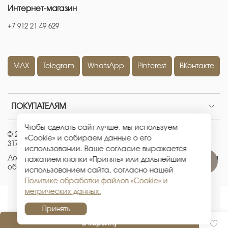
Интернет-магазин
+7 912 21 49 629
MAX
Telegram
WhatsApp
Pinterest
ВКонтакте
ПОКУПАТЕЛЯМ
Чтобы сделать сайт лучше, мы используем
© 2026 ИП Кравченко Евгения Александровна
|
ОГРНИП:
«Cookie» и собираем данные о его
317665800226442
|
ИНН: 667100512881
использовании. Ваше согласие выражается
Договор-оферта
|
Политика конфиденциальности
|
Политика
нажатием кнопки «Принять» или дальнейшим
обработки файлов «Cookie» и метрических данных
использованием сайта, согласно нашей
Политике обработки файлов «Cookie» и
метрических данных.
Принять
В корзину