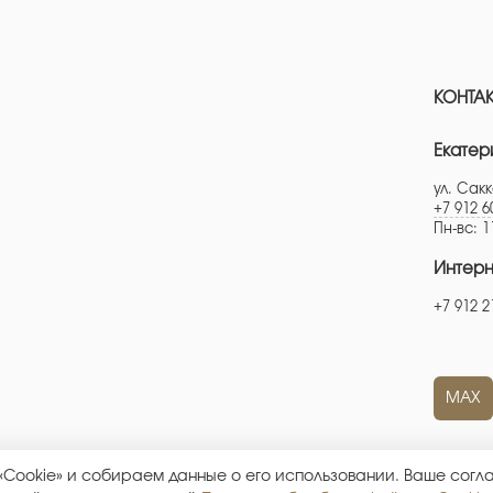
КОНТА
Екатер
ул. Сакк
+7 912 6
Пн-вс: 1
Интерн
+7 912 2
MAX
 «Cookie» и собираем данные о его использовании. Ваше сог
7665800226442
|
ИНН: 667100512881