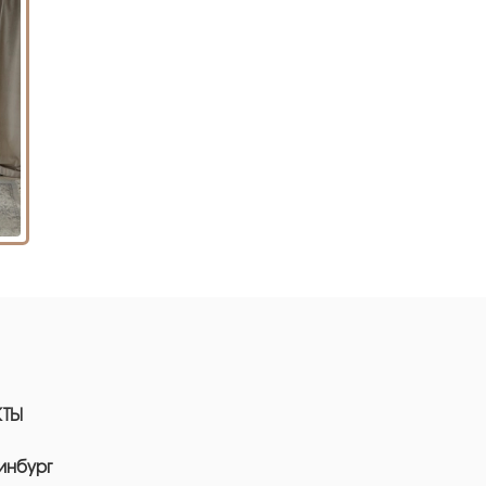
КТЫ
инбург