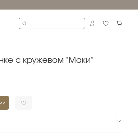
нке с кружевом "Маки"
ии